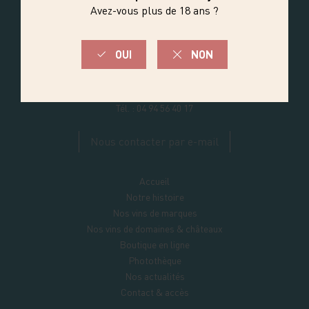
Les Maîtres Vignerons
de la presqu'île de Saint‑Tropez
270 RD 98 LA FOUX
83580
GASSIN
Tél. :
04 94 56 40 17
Nous contacter par e-mail
Accueil
Notre histoire
Nos vins de marques
Nos vins de domaines & châteaux
Boutique en ligne
Photothèque
Nos actualités
Contact & accès