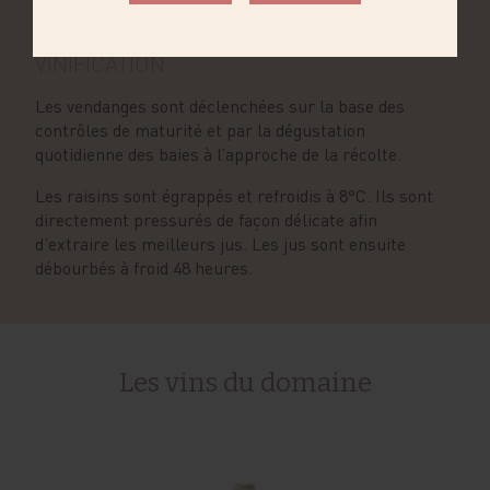
maturation des raisins et leur bon état sanitaire.
VINIFICATION
Les vendanges sont déclenchées sur la base des
contrôles de maturité et par la dégustation
quotidienne des baies à l’approche de la récolte.
Les raisins sont égrappés et refroidis à 8°C. Ils sont
directement pressurés de façon délicate afin
d’extraire les meilleurs jus. Les jus sont ensuite
débourbés à froid 48 heures.
Les vins du domaine