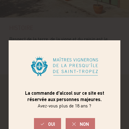
HISTOIRE
Respect de la terre, de la vigne et du raisin est le
maître mot de Daniel DUTTO et de ses fils Jeoffrey et
Benjamin, viticulteurs passionnés de cette propriété
familiale. Aujourd’hui ce vignoble est conduit en
Agriculture Biologique.
VIGNOBLE ET TERROIR
Les sols très caillouteux à matrice argilo-sableuse
rouge permettent d’obtenir des
raisins à maturité
parfaite
tout en préservant un bel équilibre.
Le climat méditerranéen chaud et sec favorise la