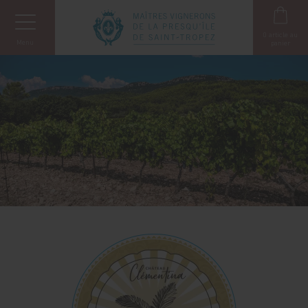
Panneau de gestion des cookies
0
article au
Menu
panier