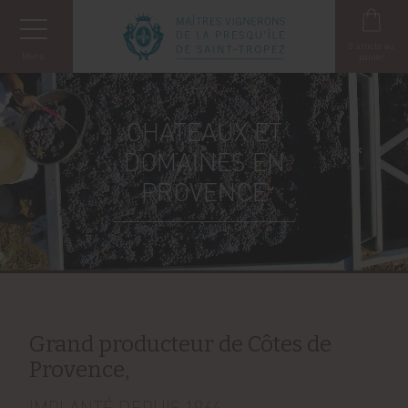
Panneau de gestion des cookies
0
article au
Menu
panier
CHÂTEAUX ET
DOMAINES EN
PROVENCE
Grand producteur de Côtes de
Provence,
IMPLANTÉ DEPUIS 1964