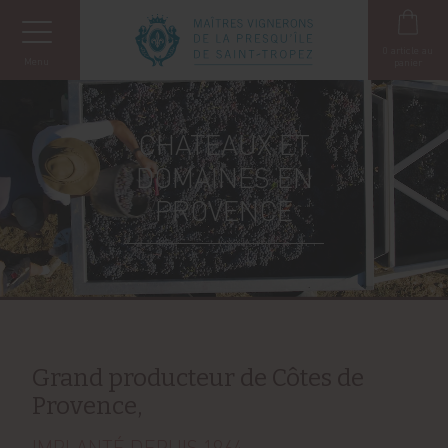
Panneau de gestion des cookies
0
article au
Menu
panier
CHÂTEAUX ET
DOMAINES EN
PROVENCE
Grand producteur de Côtes de
Provence,
IMPLANTÉ DEPUIS 1964