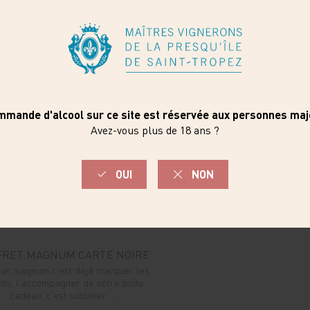
FRET MAGNUM CARTE NOIRE
r un magnum c'est déjà marquer les
its, l'accompagner de notre boîte
cadeau, c'est sublimer ...