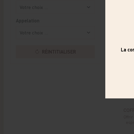
Appelation
RÉINTITIALISER
COF
Offri
espr