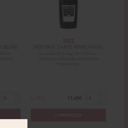
2022
E BLANC
HÉRITAGE, CARTE NOIRE ROUGE
Maitres
La cuvée historique des Maitres
uteille
Vignerons présentée en bouteille
tropézienne.
11,60€
6 x 75 cl
COMMANDER