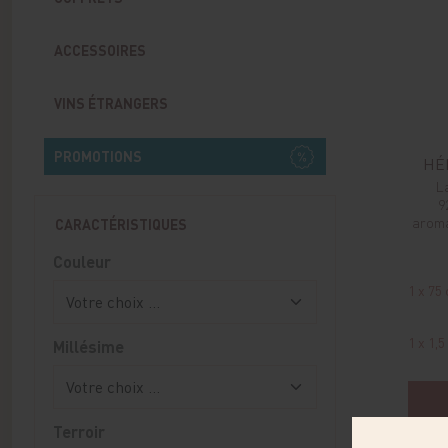
ACCESSOIRES
VINS ÉTRANGERS
PROMOTIONS
HÉ
L
9
aroma
CARACTÉRISTIQUES
Couleur
1 x 75 
1 x 1,5 
Millésime
Terroir