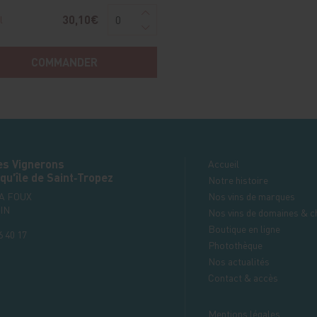
30,10€
l
COMMANDER
es Vignerons
Accueil
qu'île de Saint‑Tropez
Notre histoire
LA FOUX
Nos vins de marques
IN
Nos vins de domaines & c
Boutique en ligne
6 40 17
Photothèque
Nos actualités
Contact & accès
Mentions légales