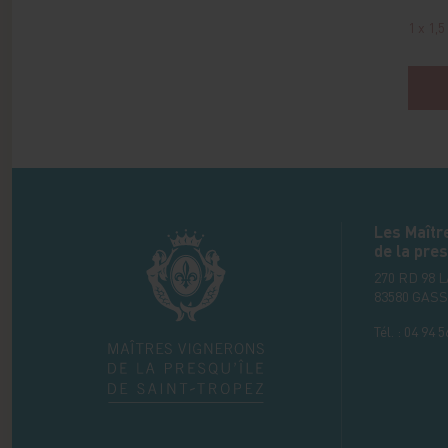
1 x 1,5 
Les Maîtr
de la pres
270 RD 98 
83580
GASS
Tél. :
04 94 5