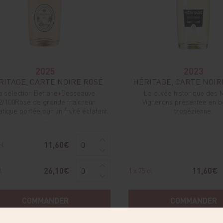
2025
2023
RITAGE, CARTE NOIRE ROSÉ
HÉRITAGE, CARTE NOIR
a sélection Bettane+Desseauve.
La cuvée historique des 
2/100Rosé de grande fraîcheur
Vignerons présentée en bo
tique portée par un fruité éclatant,
tropézienne.
...
11,60€
cl
26,10€
11,60€
l
1 x 75 cl
COMMANDER
COMMANDER