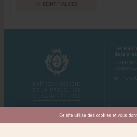
RÉINTITIALISER
Les Maîtr
de la pres
270 RD 98 
83580
GASS
Tél. :
04 94 5
Ce site utilise des cookies et vous don
Nous co