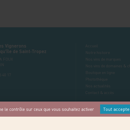
es Vignerons
Accueil
qu'île de Saint‑Tropez
Notre histoire
LA FOUX
Nos vins de marques
IN
Nos vins de domaines & c
Boutique en ligne
6 40 17
Photothèque
Nos actualités
Contact & accès
Mentions légales
Tout accepte
ne le contrôle sur ceux que vous souhaitez activer
Politique de confidentialit
ntacter par e-mail
Conditions générales de v