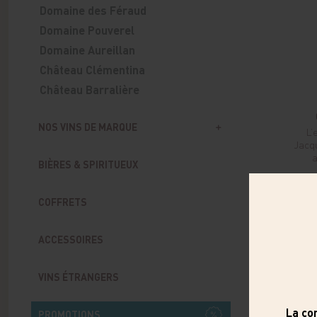
Domaine des Féraud
Domaine Pouverel
Domaine Aureillan
Château Clémentina
Château Barralière
NOS VINS DE MARQUE
L’
Jacqu
a
BIÈRES & SPIRITUEUX
1 x 75 
COFFRETS
ACCESSOIRES
VINS ÉTRANGERS
PROMOTIONS