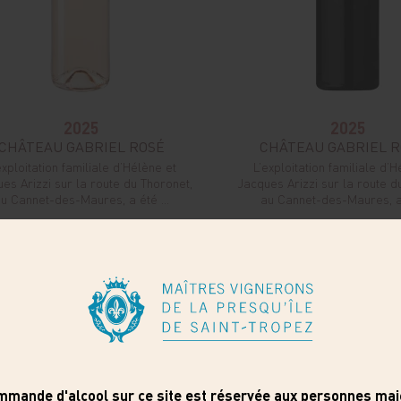
2025
2025
CHÂTEAU GABRIEL ROSÉ
CHÂTEAU GABRIEL 
exploitation familiale d’Hélène et
L’exploitation familiale d’H
es Arizzi sur la route du Thoronet,
Jacques Arizzi sur la route d
u Cannet-des-Maures, a été ...
au Cannet-des-Maures, a 
12,35€
12,35€
cl
1 x 75 cl
COMMANDER
COMMANDER