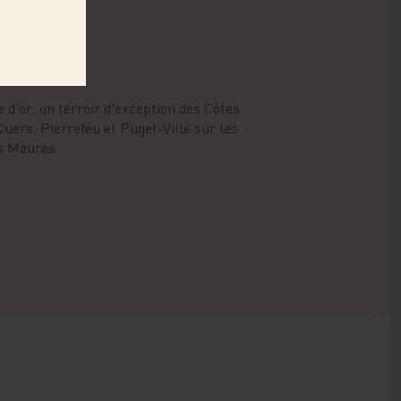
 d'or, un terroir d'exception des Côtes
uers, Pierrefeu et Puget-Ville sur les
s Maures.