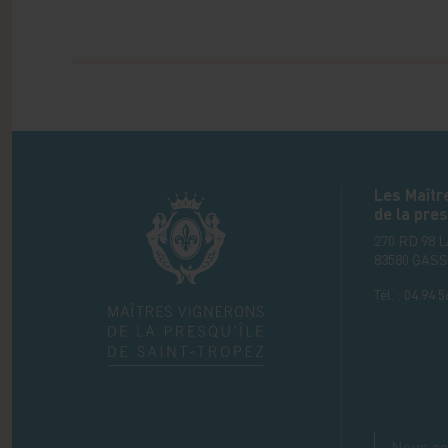
Les Maîtr
de la pres
270 RD 98 
83580
GASS
Tél. :
04 94 5
Nous co