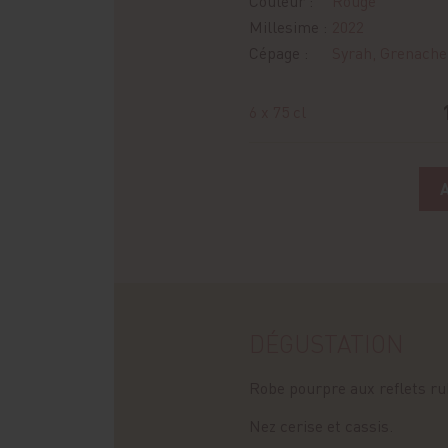
Couleur :
Rouge
Millesime :
2022
Cépage :
Syrah, Grenache
6 x 75 cl
DÉGUSTATION
Robe pourpre aux reflets ru
Nez cerise et cassis.