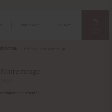
UE
MON COMPTE
CONTACT
0
article au
panier
SÉLECTION
Héritage, Carte Noire rouge
e Noire rouge
vence
res Vignerons présentée