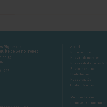
es Vignerons
Accueil
qu'île de Saint‑Tropez
Notre histoire
LA FOUX
Nos vins de marques
IN
Nos vins de domaines & c
Boutique en ligne
6 40 17
Photothèque
Nos actualités
Contact & accès
Mentions légales
Politique de confidentialit
ntacter par e-mail