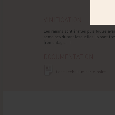
VINIFICATION
Les raisins sont éraflés puis foulés ava
semaines durant lesquelles ils sont tr
(remontages...).
DOCUMENTATION
fiche-technique-carte-noire