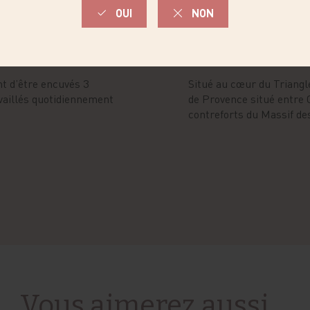
TERROIR
nt d’être encuvés 3
Situé au cœur du Triangle
availlés quotidiennement
de Provence situé entre C
contreforts du Massif de
Vous aimerez aussi ...