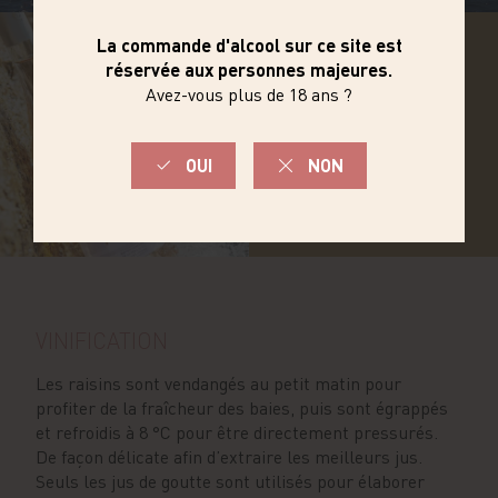
DÉCOUVRIR
LA GAMME
VINIFICATION
Les raisins sont vendangés au petit matin pour
profiter de la fraîcheur des baies, puis sont égrappés
et refroidis à 8 °C pour être directement pressurés.
De façon délicate afin d’extraire les meilleurs jus.
Seuls les jus de goutte sont utilisés pour élaborer