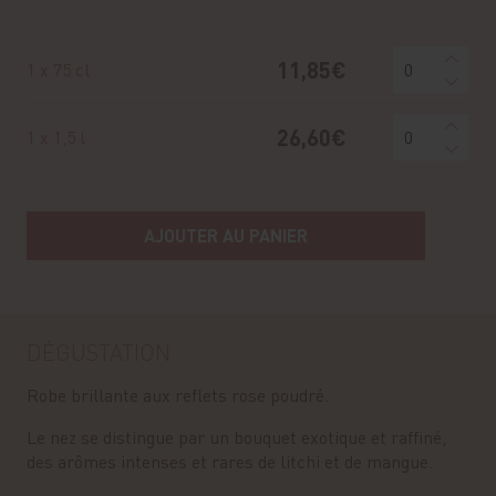
11,85€
1 x 75 cl
26,60€
1 x 1,5 l
AJOUTER AU PANIER
DÉGUSTATION
Robe brillante aux reflets rose poudré.
Le nez se distingue par un bouquet exotique et raffiné,
des arômes intenses et rares de litchi et de mangue.