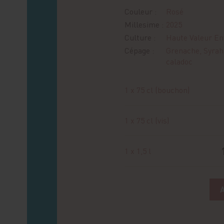
Couleur :
Rosé
Millesime :
2025
Culture :
Haute Valeur En
Cépage :
Grenache, Syrah,
caladoc
1 x 75 cl (bouchon)
1 x 75 cl (vis)
1 x 1,5 l