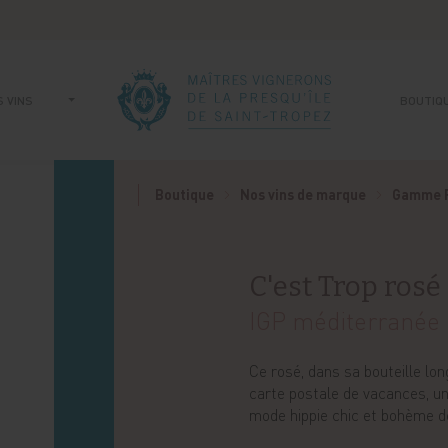
 VINS
BOUTIQ
Boutique
Nos vins de marque
Gamme P
C'est Trop rosé
IGP méditerranée
Ce rosé, dans sa bouteille long
carte postale de vacances, un 
mode hippie chic et bohème d