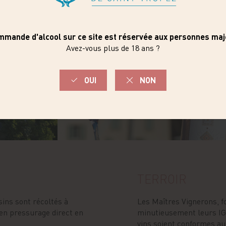
TERROIR
sins sont récoltés à
Les Maîtres Vignerons, f
 en pressurage direct en
minutieusement leurs IGP
vins soient conformes au