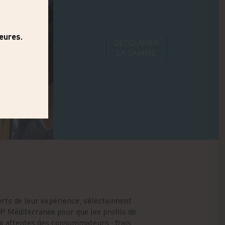
DÉCOUVRIR
LA GAMME
orts de leur expérience, sélectionnent
 Méditerranée pour que les profils de
x attentes des consommateurs : frais,