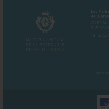
Les Maîtr
de la pres
270 RD 98 
83580
GASS
Tél. :
04 94 5
Nous co