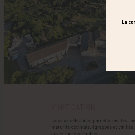
VINIFICATION
Issus de sélections parcellaires, les rai
maturité optimale, égrappés et vinifiés
cuves thermorégulées.