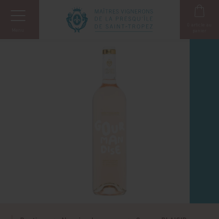
Panneau de gestion des cookies
0
article au
Menu
panier