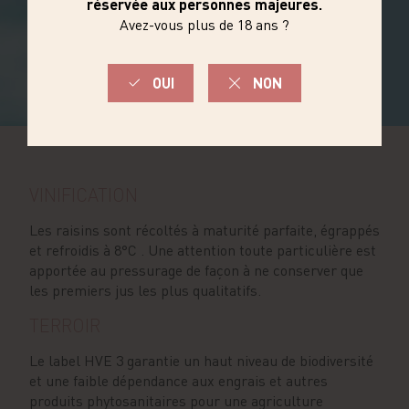
DÉCOUVRIR
LA GAMME
VINIFICATION
Les raisins sont récoltés à maturité parfaite, égrappés
et refroidis à 8°C . Une attention toute particulière est
apportée au pressurage de façon à ne conserver que
les premiers jus les plus qualitatifs.
TERROIR
Le label HVE 3 garantie un haut niveau de biodiversité
et une faible dépendance aux engrais et autres
produits phytosanitaires pour une agriculture