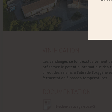
VINIFICATION
Les vendanges se font exclusivement de
préserver le potentiel aromatique des r
direct des raisins à l’abri de l’oxygène e
fermentation à basses températures.
DOCUMENTATION
ft-eden-sauvage-rose-2