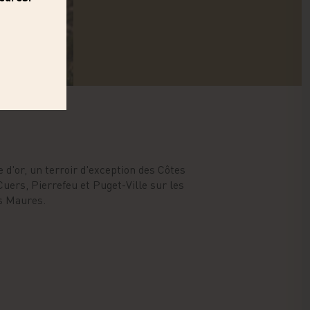
 d'or, un terroir d'exception des Côtes
uers, Pierrefeu et Puget-Ville sur les
s Maures.