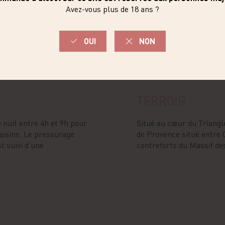
TERROIR
 nuit entre 4h et 9h pour
Situé au cœur du Triangle
aisins. Le pressurage
de Provence situé entre C
st suivi d’une
contreforts du Massif de