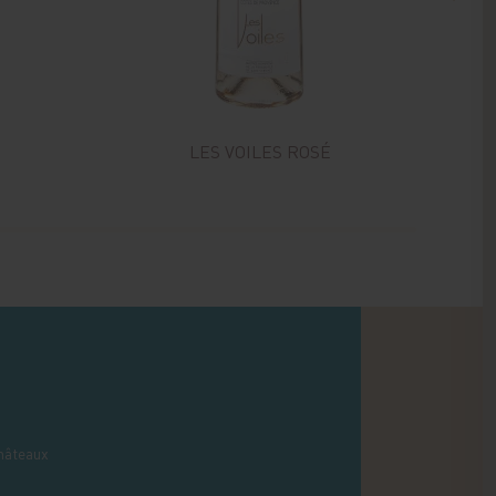
LES VOILES ROSÉ
L
hâteaux