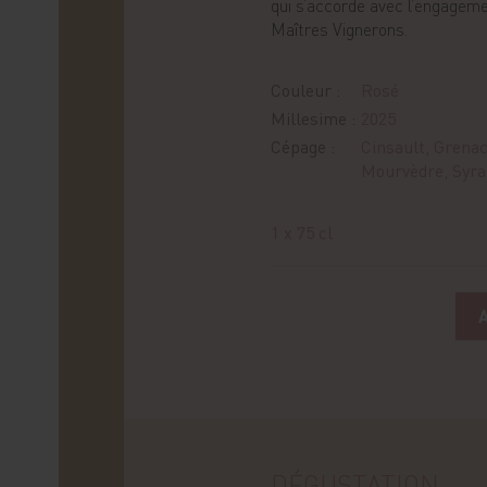
qui s’accorde avec l’engagem
Maîtres Vignerons.
Couleur :
Rosé
Millesime :
2025
Cépage :
Cinsault, Grenac
Mourvèdre, Syra
1 x 75 cl
DÉGUSTATION