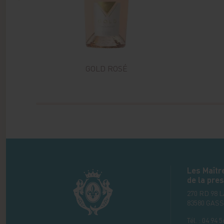
GOLD ROSÉ
Les Maîtr
de la pres
270 RD 98 
83580
GASS
Tél. :
04 94 5