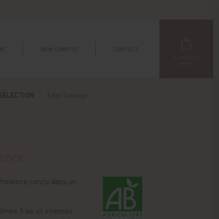
UE
MON COMPTE
CONTACT
0
article au
panier
SÉLECTION
Eden Sauvage
vence
Provence conçu dans un
rômes frais et intenses