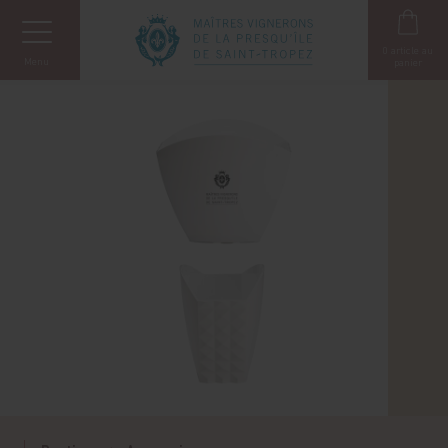
Panneau de gestion des cookies
0
article au
Menu
panier